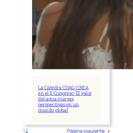
La Cátedra COAG-CREA
en el II Congreso ‘El valor
del agua: nuevas
perspectivas en un
mundo global’
Página siguiente
»
1
2