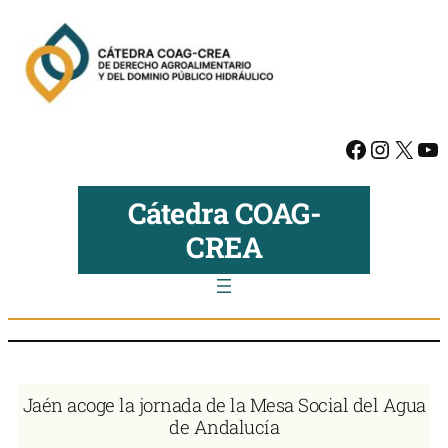
Saltar
al
contenido
Facebook
Instagram
X
YouTube
Cátedra COAG-
CREA
Jaén acoge la jornada de la Mesa Social del Agua
de Andalucía