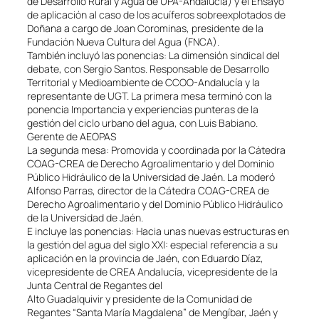
de Desarrollo Rural y Agua de UPA-Andalucía) y el Ensayo
de aplicación al caso de los acuíferos sobreexplotados de
Doñana a cargo de Joan Corominas, presidente de la
Fundación Nueva Cultura del Agua (FNCA).
También incluyó las ponencias: La dimensión sindical del
debate, con Sergio Santos. Responsable de Desarrollo
Territorial y Medioambiente de CCOO-Andalucía y la
representante de UGT. La primera mesa terminó con la
ponencia Importancia y experiencias punteras de la
gestión del ciclo urbano del agua, con Luis Babiano.
Gerente de AEOPAS
La segunda mesa: Promovida y coordinada por la Cátedra
COAG-CREA de Derecho Agroalimentario y del Dominio
Público Hidráulico de la Universidad de Jaén. La moderó
Alfonso Parras, director de la Cátedra COAG-CREA de
Derecho Agroalimentario y del Dominio Público Hidráulico
de la Universidad de Jaén.
E incluye las ponencias: Hacia unas nuevas estructuras en
la gestión del agua del siglo XXI: especial referencia a su
aplicación en la provincia de Jaén, con Eduardo Díaz,
vicepresidente de CREA Andalucía, vicepresidente de la
Junta Central de Regantes del
Alto Guadalquivir y presidente de la Comunidad de
Regantes “Santa María Magdalena” de Mengíbar, Jaén y